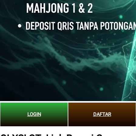
LOGIN
DAFTAR