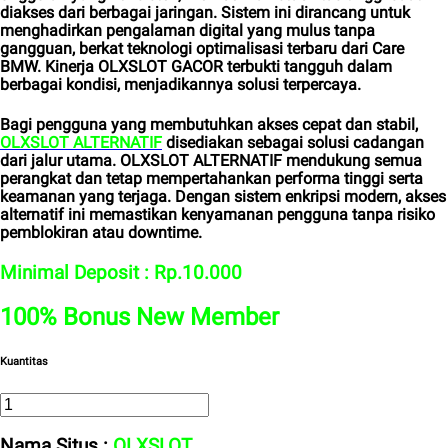
diakses dari berbagai jaringan. Sistem ini dirancang untuk
menghadirkan pengalaman digital yang mulus tanpa
gangguan, berkat teknologi optimalisasi terbaru dari Care
BMW. Kinerja OLXSLOT GACOR terbukti tangguh dalam
berbagai kondisi, menjadikannya solusi terpercaya.
Bagi pengguna yang membutuhkan akses cepat dan stabil,
OLXSLOT ALTERNATIF
disediakan sebagai solusi cadangan
dari jalur utama. OLXSLOT ALTERNATIF mendukung semua
perangkat dan tetap mempertahankan performa tinggi serta
keamanan yang terjaga. Dengan sistem enkripsi modern, akses
alternatif ini memastikan kenyamanan pengguna tanpa risiko
pemblokiran atau downtime.
Minimal Deposit : Rp.10.000
100% Bonus New Member
Kuantitas
Nama Situs :
OLXSLOT