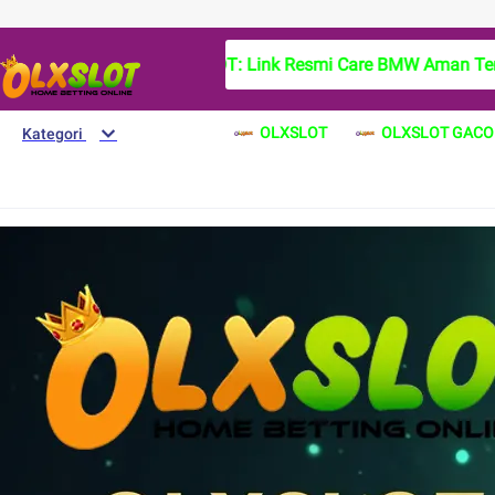
OLXSLOT: Link Resmi Care BMW Aman Terper
OLXSLOT
OLXSLOT GACO
Kategori