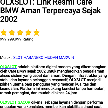
OLXSLOT: Link Resmi Care
BMW Aman Terpercaya Sejak
2002
999.999.999 Rating
Merek :
SLOT HABANERO MUDAH MAXWIN
OLXSLOT
adalah platform digital modern yang dikembangkan
oleh Care BMW sejak 2002 untuk menghadirkan pengalaman
akses sistem yang cepat dan aman. Dengan infrastruktur yang
stabil dan layanan pelanggan responsif, OLXSLOT menjadi
pilihan utama bagi pengguna yang mencari kualitas dan
keandalan. Platform ini mendukung koneksi tanpa hambatan,
ramah perangkat, dan mudah diakses 24 jam.
OLXSLOT GACOR
dikenal sebagai layanan dengan performa
unggulan yang konsisten, memberikan stabilitas tinggi saat