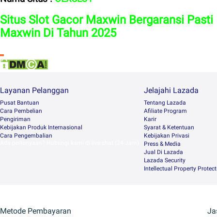
Situs Slot Gacor Maxwin Bergaransi Pasti
Maxwin Di Tahun 2025
Layanan Pelanggan
Jelajahi Lazada
Pusat Bantuan
Tentang Lazada
Cara Pembelian
Afiliate Program
Pengiriman
Karir
Kebijakan Produk Internasional
Syarat & Ketentuan
Cara Pengembalian
Kebijakan Privasi
Ada pertanyaan? Hubungi kami di live chat (24 Jam)
Press & Media
Jual Di Lazada
Lazada Security
Intellectual Property Protec
Metode Pembayaran
Ja