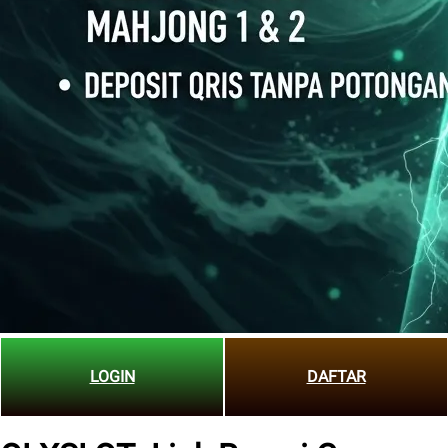
LOGIN
DAFTAR