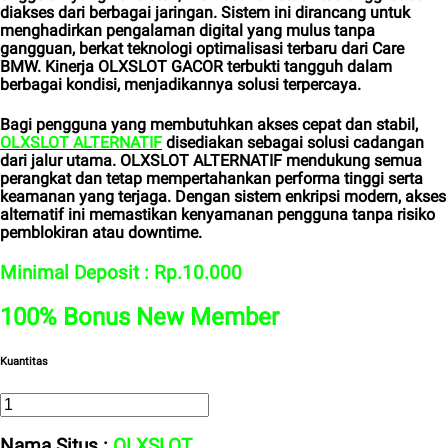
diakses dari berbagai jaringan. Sistem ini dirancang untuk
menghadirkan pengalaman digital yang mulus tanpa
gangguan, berkat teknologi optimalisasi terbaru dari Care
BMW. Kinerja OLXSLOT GACOR terbukti tangguh dalam
berbagai kondisi, menjadikannya solusi terpercaya.
Bagi pengguna yang membutuhkan akses cepat dan stabil,
OLXSLOT ALTERNATIF
disediakan sebagai solusi cadangan
dari jalur utama. OLXSLOT ALTERNATIF mendukung semua
perangkat dan tetap mempertahankan performa tinggi serta
keamanan yang terjaga. Dengan sistem enkripsi modern, akses
alternatif ini memastikan kenyamanan pengguna tanpa risiko
pemblokiran atau downtime.
Minimal Deposit : Rp.10.000
100% Bonus New Member
Kuantitas
Nama Situs :
OLXSLOT