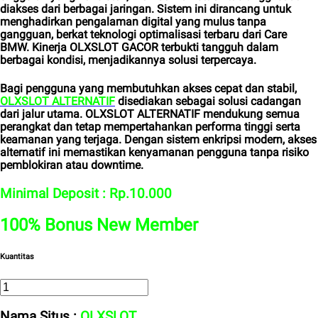
diakses dari berbagai jaringan. Sistem ini dirancang untuk
menghadirkan pengalaman digital yang mulus tanpa
gangguan, berkat teknologi optimalisasi terbaru dari Care
BMW. Kinerja OLXSLOT GACOR terbukti tangguh dalam
berbagai kondisi, menjadikannya solusi terpercaya.
Bagi pengguna yang membutuhkan akses cepat dan stabil,
OLXSLOT ALTERNATIF
disediakan sebagai solusi cadangan
dari jalur utama. OLXSLOT ALTERNATIF mendukung semua
perangkat dan tetap mempertahankan performa tinggi serta
keamanan yang terjaga. Dengan sistem enkripsi modern, akses
alternatif ini memastikan kenyamanan pengguna tanpa risiko
pemblokiran atau downtime.
Minimal Deposit : Rp.10.000
100% Bonus New Member
Kuantitas
Nama Situs :
OLXSLOT