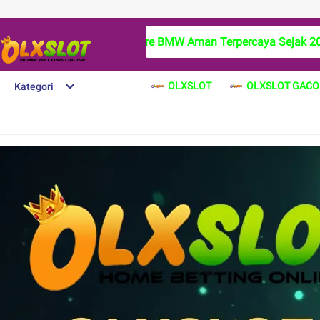
OLXSLOT: Link Resmi Care BMW Aman Terpercaya Sejak 2002
OLXSLOT
OLXSLOT GACO
Kategori