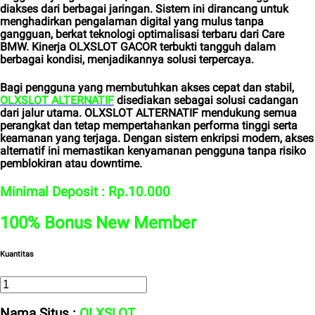
diakses dari berbagai jaringan. Sistem ini dirancang untuk
menghadirkan pengalaman digital yang mulus tanpa
gangguan, berkat teknologi optimalisasi terbaru dari Care
BMW. Kinerja OLXSLOT GACOR terbukti tangguh dalam
berbagai kondisi, menjadikannya solusi terpercaya.
Bagi pengguna yang membutuhkan akses cepat dan stabil,
OLXSLOT ALTERNATIF
disediakan sebagai solusi cadangan
dari jalur utama. OLXSLOT ALTERNATIF mendukung semua
perangkat dan tetap mempertahankan performa tinggi serta
keamanan yang terjaga. Dengan sistem enkripsi modern, akses
alternatif ini memastikan kenyamanan pengguna tanpa risiko
pemblokiran atau downtime.
Minimal Deposit : Rp.10.000
100% Bonus New Member
Kuantitas
Nama Situs :
OLXSLOT