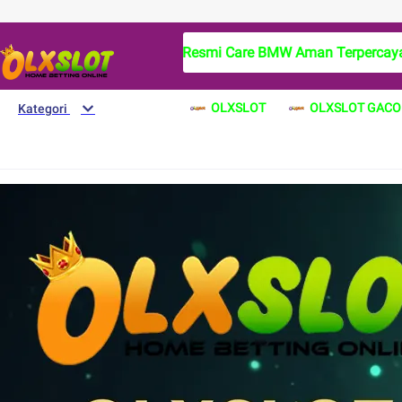
OLXSLOT: Link Resmi Care BMW Aman Terpercaya Se
OLXSLOT
OLXSLOT GACO
Kategori