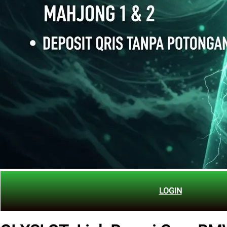
LOGIN