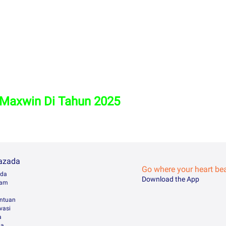
i Maxwin Di Tahun 2025
Lazada
Go where your heart be
ada
Download the App
ram
entuan
vasi
a
da