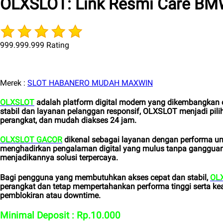
OLXSLOT: Link Resmi Care BM
999.999.999 Rating
Merek :
SLOT HABANERO MUDAH MAXWIN
OLXSLOT
adalah platform digital modern yang dikembangkan 
stabil dan layanan pelanggan responsif, OLXSLOT menjadi pil
perangkat, dan mudah diakses 24 jam.
OLXSLOT GACOR
dikenal sebagai layanan dengan performa ungg
menghadirkan pengalaman digital yang mulus tanpa gangguan, 
menjadikannya solusi terpercaya.
Bagi pengguna yang membutuhkan akses cepat dan stabil,
OL
perangkat dan tetap mempertahankan performa tinggi serta ke
pemblokiran atau downtime.
Minimal Deposit : Rp.10.000