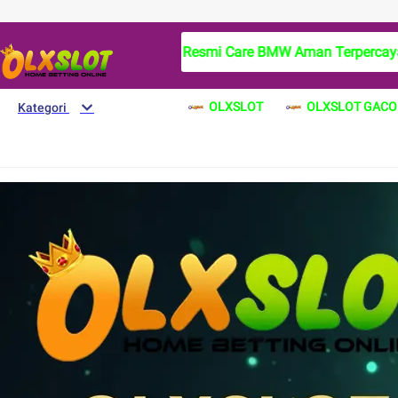
OLXSLOT: Link Resmi Care BMW Aman Terpercaya S
OLXSLOT
OLXSLOT GACO
Kategori