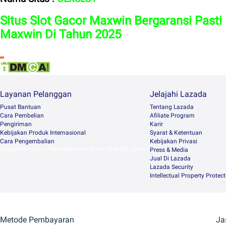
Situs Slot Gacor Maxwin Bergaransi Pasti
Maxwin Di Tahun 2025
Layanan Pelanggan
Jelajahi Lazada
Pusat Bantuan
Tentang Lazada
Cara Pembelian
Afiliate Program
Pengiriman
Karir
Kebijakan Produk Internasional
Syarat & Ketentuan
Cara Pengembalian
Kebijakan Privasi
Ada pertanyaan? Hubungi kami di live chat (24 Jam)
Press & Media
Jual Di Lazada
Lazada Security
Intellectual Property Protec
Metode Pembayaran
Ja