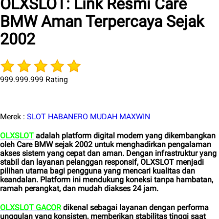
OLXSLOT: Link Resmi Care
BMW Aman Terpercaya Sejak
2002
999.999.999 Rating
Merek :
SLOT HABANERO MUDAH MAXWIN
OLXSLOT
adalah platform digital modern yang dikembangkan
oleh Care BMW sejak 2002 untuk menghadirkan pengalaman
akses sistem yang cepat dan aman. Dengan infrastruktur yang
stabil dan layanan pelanggan responsif, OLXSLOT menjadi
pilihan utama bagi pengguna yang mencari kualitas dan
keandalan. Platform ini mendukung koneksi tanpa hambatan,
ramah perangkat, dan mudah diakses 24 jam.
OLXSLOT GACOR
dikenal sebagai layanan dengan performa
unggulan yang konsisten, memberikan stabilitas tinggi saat