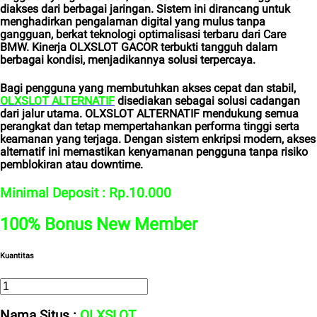
diakses dari berbagai jaringan. Sistem ini dirancang untuk
menghadirkan pengalaman digital yang mulus tanpa
gangguan, berkat teknologi optimalisasi terbaru dari Care
BMW. Kinerja OLXSLOT GACOR terbukti tangguh dalam
berbagai kondisi, menjadikannya solusi terpercaya.
Bagi pengguna yang membutuhkan akses cepat dan stabil,
OLXSLOT ALTERNATIF
disediakan sebagai solusi cadangan
dari jalur utama. OLXSLOT ALTERNATIF mendukung semua
perangkat dan tetap mempertahankan performa tinggi serta
keamanan yang terjaga. Dengan sistem enkripsi modern, akses
alternatif ini memastikan kenyamanan pengguna tanpa risiko
pemblokiran atau downtime.
Minimal Deposit : Rp.10.000
100% Bonus New Member
Kuantitas
Nama Situs :
OLXSLOT