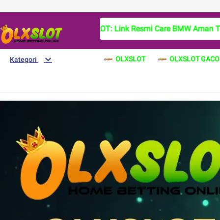
OLXSLOT: Link Resmi Care BMW Aman Terpe
OLXSLOT
OLXSLOT GACO
Kategori