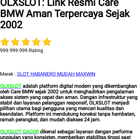
OLXSLOT: Link Resmi Care
BMW Aman Terpercaya Sejak
2002
999.999.999 Rating
Merek :
SLOT HABANERO MUDAH MAXWIN
OLXSLOT
adalah platform digital modern yang dikembangkan
oleh Care BMW sejak 2002 untuk menghadirkan pengalaman
akses sistem yang cepat dan aman. Dengan infrastruktur yang
stabil dan layanan pelanggan responsif, OLXSLOT menjadi
pilihan utama bagi pengguna yang mencari kualitas dan
keandalan. Platform ini mendukung koneksi tanpa hambatan,
ramah perangkat, dan mudah diakses 24 jam.
OLXSLOT GACOR
dikenal sebagai layanan dengan performa
unggulan yang konsisten, memberikan stabilitas tinggi saat