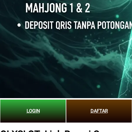
LOGIN
DAFTAR