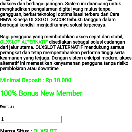
diakses dari berbagai jaringan. Sistem ini dirancang untuk
menghadirkan pengalaman digital yang mulus tanpa
gangguan, berkat teknologi optimalisasi terbaru dari Care
BMW. Kinerja OLXSLOT GACOR terbukti tangguh dalam
berbagai kondisi, menjadikannya solusi terpercaya.
Bagi pengguna yang membutuhkan akses cepat dan stabil,
OLXSLOT ALTERNATIF
disediakan sebagai solusi cadangan
dari jalur utama. OLXSLOT ALTERNATIF mendukung semua
perangkat dan tetap mempertahankan performa tinggi serta
keamanan yang terjaga. Dengan sistem enkripsi modern, akses
alternatif ini memastikan kenyamanan pengguna tanpa risiko
pemblokiran atau downtime.
Minimal Deposit : Rp.10.000
100% Bonus New Member
Kuantitas
Nama Situs :
OLXSLOT