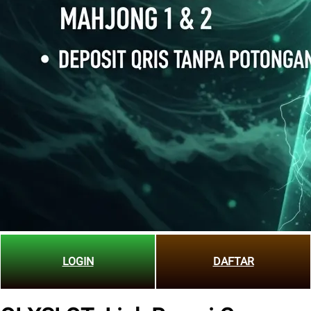
LOGIN
DAFTAR