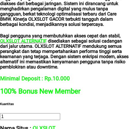
diakses dari berbagai jaringan. Sistem ini dirancang untuk
menghadirkan pengalaman digital yang mulus tanpa
gangguan, berkat teknologi optimalisasi terbaru dari Care
BMW. Kinerja OLXSLOT GACOR terbukti tangguh dalam
berbagai kondisi, menjadikannya solusi terpercaya.
Bagi pengguna yang membutuhkan akses cepat dan stabil,
OLXSLOT ALTERNATIF
disediakan sebagai solusi cadangan
dari jalur utama. OLXSLOT ALTERNATIF mendukung semua
perangkat dan tetap mempertahankan performa tinggi serta
keamanan yang terjaga. Dengan sistem enkripsi modern, akses
alternatif ini memastikan kenyamanan pengguna tanpa risiko
pemblokiran atau downtime.
Minimal Deposit : Rp.10.000
100% Bonus New Member
Kuantitas
Nama Situs :
OLXSLOT