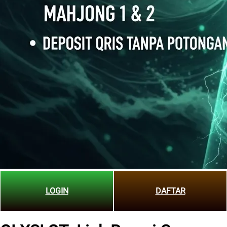
LOGIN
DAFTAR