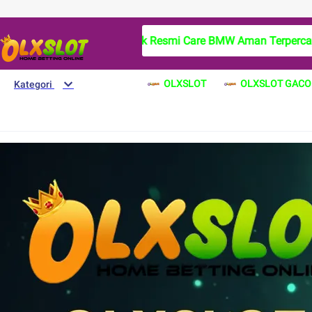
OLXSLOT: Link Resmi Care BMW Aman Terpercaya 
OLXSLOT
OLXSLOT GACO
Kategori