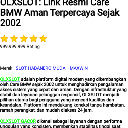
OLXSLOT: Link Resmi Care
BMW Aman Terpercaya Sejak
2002
999.999.999 Rating
Merek :
SLOT HABANERO MUDAH MAXWIN
OLXSLOT
adalah platform digital modern yang dikembangkan
oleh Care BMW sejak 2002 untuk menghadirkan pengalaman
akses sistem yang cepat dan aman. Dengan infrastruktur yang
stabil dan layanan pelanggan responsif, OLXSLOT menjadi
pilihan utama bagi pengguna yang mencari kualitas dan
keandalan. Platform ini mendukung koneksi tanpa hambatan,
ramah perangkat, dan mudah diakses 24 jam.
OLXSLOT GACOR
dikenal sebagai layanan dengan performa
unggulan yang konsisten, memberikan stabilitas tinggi saat