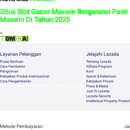
Situs Slot Gacor Maxwin Bergaransi Pasti
Maxwin Di Tahun 2025
Layanan Pelanggan
Jelajahi Lazada
Pusat Bantuan
Tentang Lazada
Cara Pembelian
Afiliate Program
Pengiriman
Karir
Kebijakan Produk Internasional
Syarat & Ketentuan
Cara Pengembalian
Kebijakan Privasi
Ada pertanyaan? Hubungi kami di live chat (24 Jam)
Press & Media
Jual Di Lazada
Lazada Security
Intellectual Property Protec
Metode Pembayaran
Ja