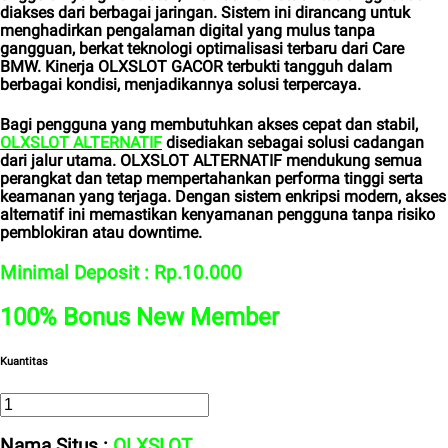
diakses dari berbagai jaringan. Sistem ini dirancang untuk
menghadirkan pengalaman digital yang mulus tanpa
gangguan, berkat teknologi optimalisasi terbaru dari Care
BMW. Kinerja OLXSLOT GACOR terbukti tangguh dalam
berbagai kondisi, menjadikannya solusi terpercaya.
Bagi pengguna yang membutuhkan akses cepat dan stabil,
OLXSLOT ALTERNATIF
disediakan sebagai solusi cadangan
dari jalur utama. OLXSLOT ALTERNATIF mendukung semua
perangkat dan tetap mempertahankan performa tinggi serta
keamanan yang terjaga. Dengan sistem enkripsi modern, akses
alternatif ini memastikan kenyamanan pengguna tanpa risiko
pemblokiran atau downtime.
Minimal Deposit : Rp.10.000
100% Bonus New Member
Kuantitas
Nama Situs :
OLXSLOT