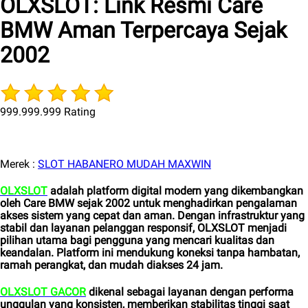
OLXSLOT: Link Resmi Care
BMW Aman Terpercaya Sejak
2002
999.999.999 Rating
Merek :
SLOT HABANERO MUDAH MAXWIN
OLXSLOT
adalah platform digital modern yang dikembangkan
oleh Care BMW sejak 2002 untuk menghadirkan pengalaman
akses sistem yang cepat dan aman. Dengan infrastruktur yang
stabil dan layanan pelanggan responsif, OLXSLOT menjadi
pilihan utama bagi pengguna yang mencari kualitas dan
keandalan. Platform ini mendukung koneksi tanpa hambatan,
ramah perangkat, dan mudah diakses 24 jam.
OLXSLOT GACOR
dikenal sebagai layanan dengan performa
unggulan yang konsisten, memberikan stabilitas tinggi saat