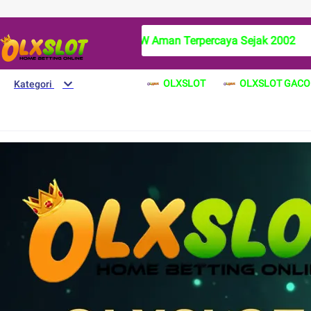
OT: Link Resmi Care BMW Aman Terpercaya Sejak 2002
OLXSLOT
OLXSLOT GACO
Kategori