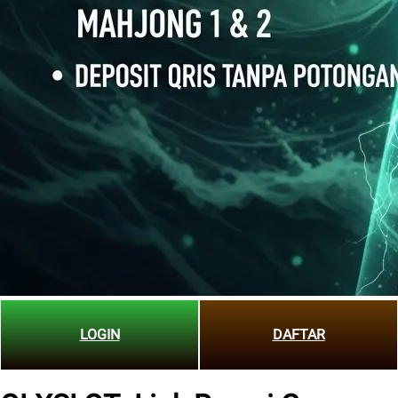
LOGIN
DAFTAR