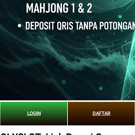
LOGIN
DAFTAR