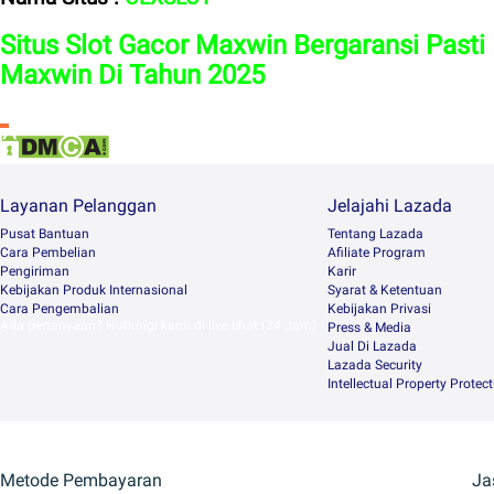
Situs Slot Gacor Maxwin Bergaransi Pasti
Maxwin Di Tahun 2025
Layanan Pelanggan
Jelajahi Lazada
Pusat Bantuan
Tentang Lazada
Cara Pembelian
Afiliate Program
Pengiriman
Karir
Kebijakan Produk Internasional
Syarat & Ketentuan
Cara Pengembalian
Kebijakan Privasi
Ada pertanyaan? Hubungi kami di live chat (24 Jam)
Press & Media
Jual Di Lazada
Lazada Security
Intellectual Property Protec
Metode Pembayaran
Ja