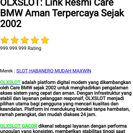
OLXSLOT: Link Resmi Care
BMW Aman Terpercaya Sejak
2002
999.999.999 Rating
Merek :
SLOT HABANERO MUDAH MAXWIN
OLXSLOT
adalah platform digital modern yang dikembangkan
oleh Care BMW sejak 2002 untuk menghadirkan pengalaman
akses sistem yang cepat dan aman. Dengan infrastruktur yang
stabil dan layanan pelanggan responsif, OLXSLOT menjadi
pilihan utama bagi pengguna yang mencari kualitas dan
keandalan. Platform ini mendukung koneksi tanpa hambatan,
ramah perangkat, dan mudah diakses 24 jam.
OLXSLOT GACOR
dikenal sebagai layanan dengan performa
unggulan yang konsisten, memberikan stabilitas tinggi saat