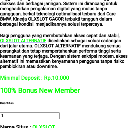
diakses dari berbagai jaringan. Sistem ini dirancang untuk
menghadirkan pengalaman digital yang mulus tanpa
gangguan, berkat teknologi optimalisasi terbaru dari Care
BMW. Kinerja OLXSLOT GACOR terbukti tangguh dalam
berbagai kondisi, menjadikannya solusi terpercaya.
Bagi pengguna yang membutuhkan akses cepat dan stabil,
OLXSLOT ALTERNATIF
disediakan sebagai solusi cadangan
dari jalur utama. OLXSLOT ALTERNATIF mendukung semua
perangkat dan tetap mempertahankan performa tinggi serta
keamanan yang terjaga. Dengan sistem enkripsi modern, akses
alternatif ini memastikan kenyamanan pengguna tanpa risiko
pemblokiran atau downtime.
Minimal Deposit : Rp.10.000
100% Bonus New Member
Kuantitas
Nama Situs :
OLXSLOT