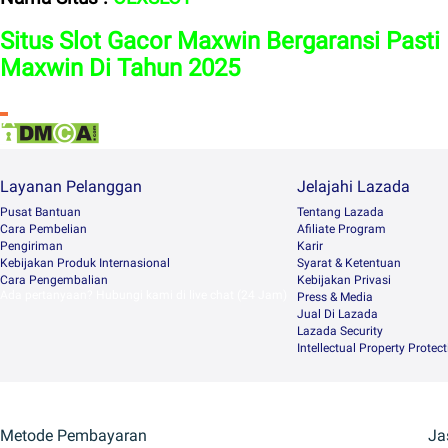
Situs Slot Gacor Maxwin Bergaransi Pasti
Maxwin Di Tahun 2025
Layanan Pelanggan
Jelajahi Lazada
Pusat Bantuan
Tentang Lazada
Cara Pembelian
Afiliate Program
Pengiriman
Karir
Kebijakan Produk Internasional
Syarat & Ketentuan
Cara Pengembalian
Kebijakan Privasi
Ada pertanyaan? Hubungi kami di live chat (24 Jam)
Press & Media
Jual Di Lazada
Lazada Security
Intellectual Property Protec
Metode Pembayaran
Ja