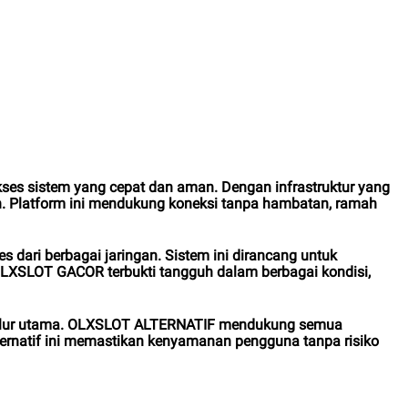
es sistem yang cepat dan aman. Dengan infrastruktur yang
n. Platform ini mendukung koneksi tanpa hambatan, ramah
 dari berbagai jaringan. Sistem ini dirancang untuk
 OLXSLOT GACOR terbukti tangguh dalam berbagai kondisi,
 jalur utama. OLXSLOT ALTERNATIF mendukung semua
ternatif ini memastikan kenyamanan pengguna tanpa risiko