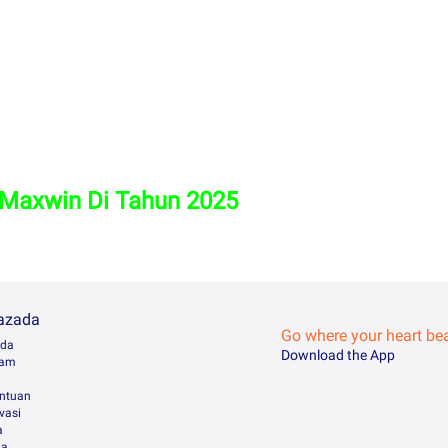
i Maxwin Di Tahun 2025
Lazada
Go where your heart be
ada
Download the App
ram
entuan
vasi
a
da