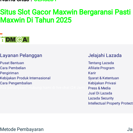
Situs Slot Gacor Maxwin Bergaransi Pasti
Maxwin Di Tahun 2025
Layanan Pelanggan
Jelajahi Lazada
Pusat Bantuan
Tentang Lazada
Cara Pembelian
Afiliate Program
Pengiriman
Karir
Kebijakan Produk Internasional
Syarat & Ketentuan
Cara Pengembalian
Kebijakan Privasi
Ada pertanyaan? Hubungi kami di live chat (24 Jam)
Press & Media
Jual Di Lazada
Lazada Security
Intellectual Property Protec
Metode Pembayaran
Ja