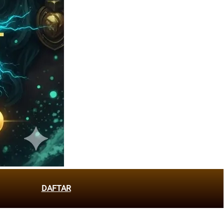
DAFTAR