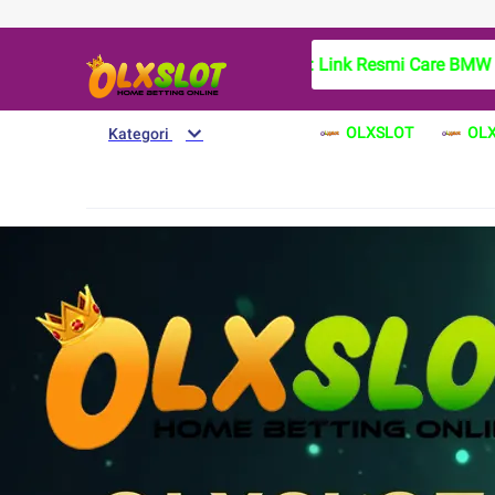
OLXSLOT: Link Resmi Care BMW Aman Ter
OLXSLOT
OL
Kategori