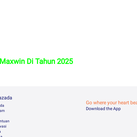
i Maxwin Di Tahun 2025
Lazada
Go where your heart be
ada
Download the App
ram
entuan
vasi
a
da