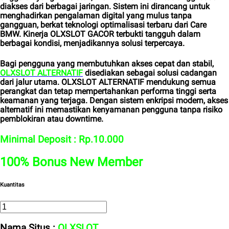
diakses dari berbagai jaringan. Sistem ini dirancang untuk
menghadirkan pengalaman digital yang mulus tanpa
gangguan, berkat teknologi optimalisasi terbaru dari Care
BMW. Kinerja OLXSLOT GACOR terbukti tangguh dalam
berbagai kondisi, menjadikannya solusi terpercaya.
Bagi pengguna yang membutuhkan akses cepat dan stabil,
OLXSLOT ALTERNATIF
disediakan sebagai solusi cadangan
dari jalur utama. OLXSLOT ALTERNATIF mendukung semua
perangkat dan tetap mempertahankan performa tinggi serta
keamanan yang terjaga. Dengan sistem enkripsi modern, akses
alternatif ini memastikan kenyamanan pengguna tanpa risiko
pemblokiran atau downtime.
Minimal Deposit : Rp.10.000
100% Bonus New Member
Kuantitas
Nama Situs :
OLXSLOT