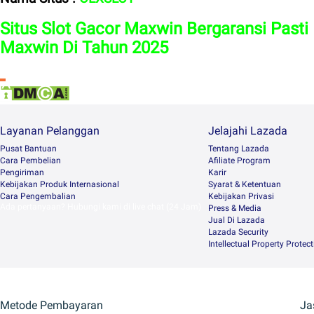
Situs Slot Gacor Maxwin Bergaransi Pasti
Maxwin Di Tahun 2025
Layanan Pelanggan
Jelajahi Lazada
Pusat Bantuan
Tentang Lazada
Cara Pembelian
Afiliate Program
Pengiriman
Karir
Kebijakan Produk Internasional
Syarat & Ketentuan
Cara Pengembalian
Kebijakan Privasi
Ada pertanyaan? Hubungi kami di live chat (24 Jam)
Press & Media
Jual Di Lazada
Lazada Security
Intellectual Property Protec
Metode Pembayaran
Ja