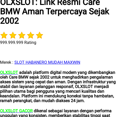
OLXSLOT: Link Resmi Care
BMW Aman Terpercaya Sejak
2002
999.999.999 Rating
Merek :
SLOT HABANERO MUDAH MAXWIN
OLXSLOT
adalah platform digital modern yang dikembangkan
oleh Care BMW sejak 2002 untuk menghadirkan pengalaman
akses sistem yang cepat dan aman. Dengan infrastruktur yang
stabil dan layanan pelanggan responsif, OLXSLOT menjadi
pilihan utama bagi pengguna yang mencari kualitas dan
keandalan. Platform ini mendukung koneksi tanpa hambatan,
ramah perangkat, dan mudah diakses 24 jam.
OLXSLOT GACOR
dikenal sebagai layanan dengan performa
unggulan yang konsisten, memberikan stabilitas tinggi saat