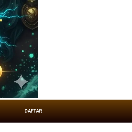
DAFTAR