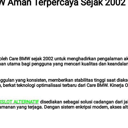
W Aman Terpercaya Sejak 2002
oleh Care BMW sejak 2002 untuk menghadirkan pengalaman aks
ihan utama bagi pengguna yang mencari kualitas dan keandala
ulan yang konsisten, memberikan stabilitas tinggi saat diakses
berkat teknologi optimalisasi terbaru dari Care BMW. Kinerja
XSLOT ALTERNATIF
disediakan sebagai solusi cadangan dari
amanan yang terjaga. Dengan sistem enkripsi modern, akses al