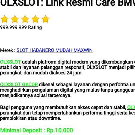
OLXSLOT: Link Resmi Care BM
999.999.999 Rating
Merek :
SLOT HABANERO MUDAH MAXWIN
OLXSLOT
adalah platform digital modern yang dikembangkan 
stabil dan layanan pelanggan responsif, OLXSLOT menjadi pil
perangkat, dan mudah diakses 24 jam.
OLXSLOT GACOR
dikenal sebagai layanan dengan performa ungg
menghadirkan pengalaman digital yang mulus tanpa gangguan, 
menjadikannya solusi terpercaya.
Bagi pengguna yang membutuhkan akses cepat dan stabil,
OL
perangkat dan tetap mempertahankan performa tinggi serta ke
pemblokiran atau downtime.
Minimal Deposit : Rp.10.000