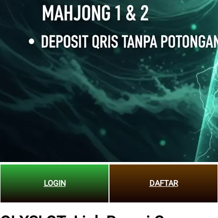
LOGIN
DAFTAR