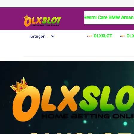
OLXSLOT: Link Resmi Care BMW Aman Terpercay
OLXSLOT
OL
Kategori