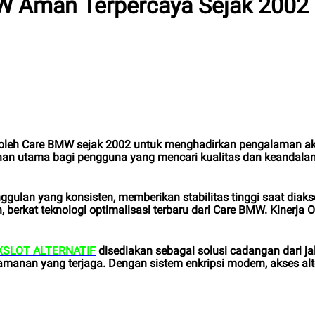
W Aman Terpercaya Sejak 2002
oleh Care BMW sejak 2002 untuk menghadirkan pengalaman aks
ihan utama bagi pengguna yang mencari kualitas dan keandala
ulan yang konsisten, memberikan stabilitas tinggi saat diakses
berkat teknologi optimalisasi terbaru dari Care BMW. Kinerja
XSLOT ALTERNATIF
disediakan sebagai solusi cadangan dari
amanan yang terjaga. Dengan sistem enkripsi modern, akses al