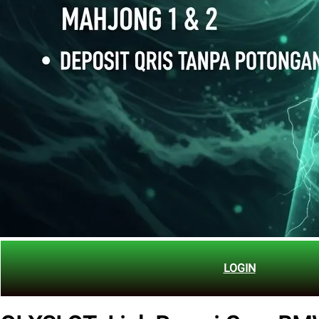
LOGIN