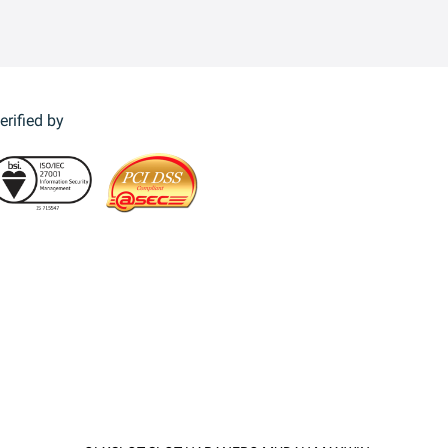
erified by