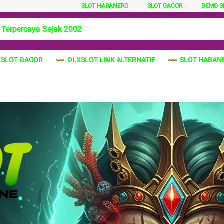
SLOT HABANERO
SLOT GACOR
DEMO S
a Sejak 2002
XSLOT GACOR
OLXSLOT LINK ALTERNATIF
SLOT HABAN