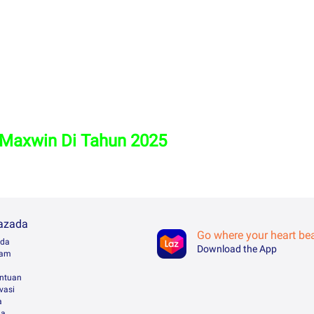
i Maxwin Di Tahun 2025
Lazada
Go where your heart be
ada
Download the App
ram
entuan
vasi
a
da