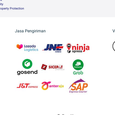
ity
Property Protection
Jasa Pengiriman
V