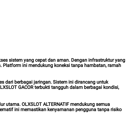
es sistem yang cepat dan aman. Dengan infrastruktur yang
n. Platform ini mendukung koneksi tanpa hambatan, ramah
 dari berbagai jaringan. Sistem ini dirancang untuk
 OLXSLOT GACOR terbukti tangguh dalam berbagai kondisi,
 jalur utama. OLXSLOT ALTERNATIF mendukung semua
ternatif ini memastikan kenyamanan pengguna tanpa risiko