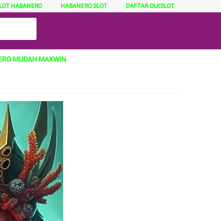
LOT HABANERO
HABANERO SLOT
DAFTAR OLXSLOT
ERO MUDAH MAXWIN