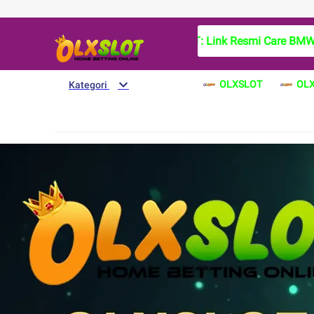
OLXSLOT: Link Resmi Care BMW Aman Te
OLXSLOT
OL
Kategori