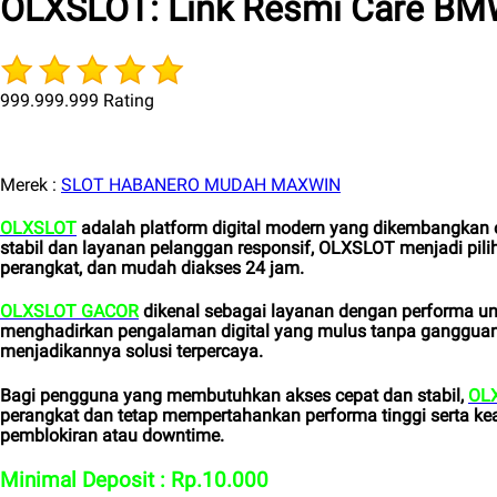
OLXSLOT: Link Resmi Care BM
999.999.999 Rating
Merek :
SLOT HABANERO MUDAH MAXWIN
OLXSLOT
adalah platform digital modern yang dikembangkan 
stabil dan layanan pelanggan responsif, OLXSLOT menjadi pil
perangkat, dan mudah diakses 24 jam.
OLXSLOT GACOR
dikenal sebagai layanan dengan performa ungg
menghadirkan pengalaman digital yang mulus tanpa gangguan, 
menjadikannya solusi terpercaya.
Bagi pengguna yang membutuhkan akses cepat dan stabil,
OL
perangkat dan tetap mempertahankan performa tinggi serta ke
pemblokiran atau downtime.
Minimal Deposit : Rp.10.000