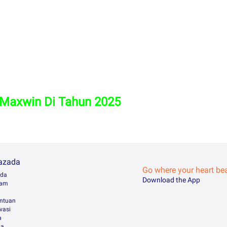
i Maxwin Di Tahun 2025
Lazada
Go where your heart be
ada
Download the App
ram
entuan
vasi
a
da