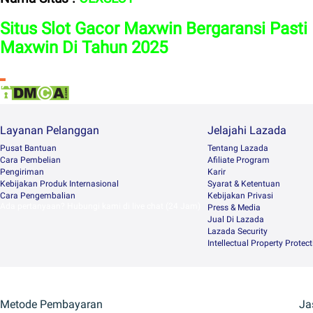
Situs Slot Gacor Maxwin Bergaransi Pasti
Maxwin Di Tahun 2025
Layanan Pelanggan
Jelajahi Lazada
Pusat Bantuan
Tentang Lazada
Cara Pembelian
Afiliate Program
Pengiriman
Karir
Kebijakan Produk Internasional
Syarat & Ketentuan
Cara Pengembalian
Kebijakan Privasi
Ada pertanyaan? Hubungi kami di live chat (24 Jam)
Press & Media
Jual Di Lazada
Lazada Security
Intellectual Property Protec
Metode Pembayaran
Ja