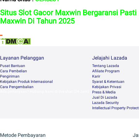
Situs Slot Gacor Maxwin Bergaransi Pasti
Maxwin Di Tahun 2025
Layanan Pelanggan
Jelajahi Lazada
Pusat Bantuan
Tentang Lazada
Cara Pembelian
Afiliate Program
Pengiriman
Karir
Kebijakan Produk Internasional
Syarat & Ketentuan
Cara Pengembalian
Kebijakan Privasi
Ada pertanyaan? Hubungi kami di live chat (24 Jam)
Press & Media
Jual Di Lazada
Lazada Security
Intellectual Property Protec
Metode Pembayaran
Ja