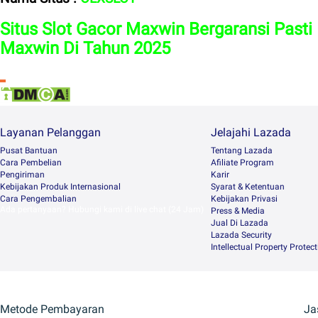
Situs Slot Gacor Maxwin Bergaransi Pasti
Maxwin Di Tahun 2025
Layanan Pelanggan
Jelajahi Lazada
Pusat Bantuan
Tentang Lazada
Cara Pembelian
Afiliate Program
Pengiriman
Karir
Kebijakan Produk Internasional
Syarat & Ketentuan
Cara Pengembalian
Kebijakan Privasi
Ada pertanyaan? Hubungi kami di live chat (24 Jam)
Press & Media
Jual Di Lazada
Lazada Security
Intellectual Property Protec
Metode Pembayaran
Ja