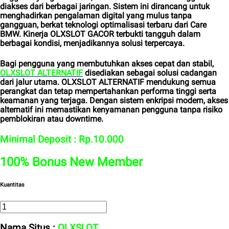
diakses dari berbagai jaringan. Sistem ini dirancang untuk
menghadirkan pengalaman digital yang mulus tanpa
gangguan, berkat teknologi optimalisasi terbaru dari Care
BMW. Kinerja OLXSLOT GACOR terbukti tangguh dalam
berbagai kondisi, menjadikannya solusi terpercaya.
Bagi pengguna yang membutuhkan akses cepat dan stabil,
OLXSLOT ALTERNATIF
disediakan sebagai solusi cadangan
dari jalur utama. OLXSLOT ALTERNATIF mendukung semua
perangkat dan tetap mempertahankan performa tinggi serta
keamanan yang terjaga. Dengan sistem enkripsi modern, akses
alternatif ini memastikan kenyamanan pengguna tanpa risiko
pemblokiran atau downtime.
Minimal Deposit : Rp.10.000
100% Bonus New Member
Kuantitas
Nama Situs :
OLXSLOT