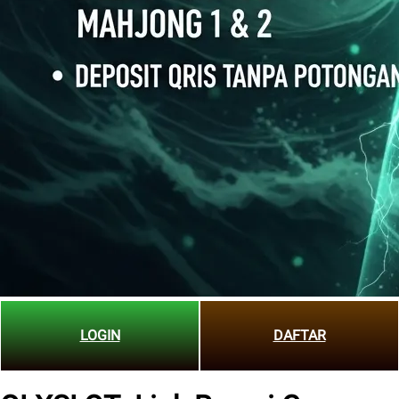
LOGIN
DAFTAR