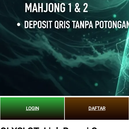
LOGIN
DAFTAR