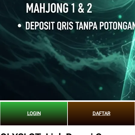
LOGIN
DAFTAR