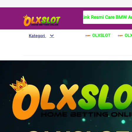
OLXSLOT: Link Resmi Care BMW Aman Terpe
OLXSLOT
OL
Kategori