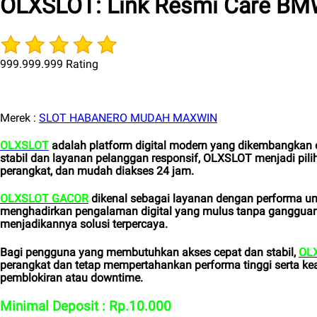
OLXSLOT: Link Resmi Care BM
999.999.999 Rating
Merek :
SLOT HABANERO MUDAH MAXWIN
OLXSLOT
adalah platform digital modern yang dikembangkan 
stabil dan layanan pelanggan responsif, OLXSLOT menjadi pil
perangkat, dan mudah diakses 24 jam.
OLXSLOT GACOR
dikenal sebagai layanan dengan performa ungg
menghadirkan pengalaman digital yang mulus tanpa gangguan, 
menjadikannya solusi terpercaya.
Bagi pengguna yang membutuhkan akses cepat dan stabil,
OL
perangkat dan tetap mempertahankan performa tinggi serta ke
pemblokiran atau downtime.
Minimal Deposit : Rp.10.000