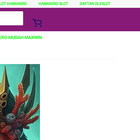
LOT HABANERO
HABANERO SLOT
DAFTAR OLXSLOT
ERO MUDAH MAXWIN