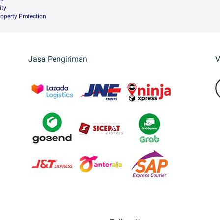
ity
Property Protection
Jasa Pengiriman
V