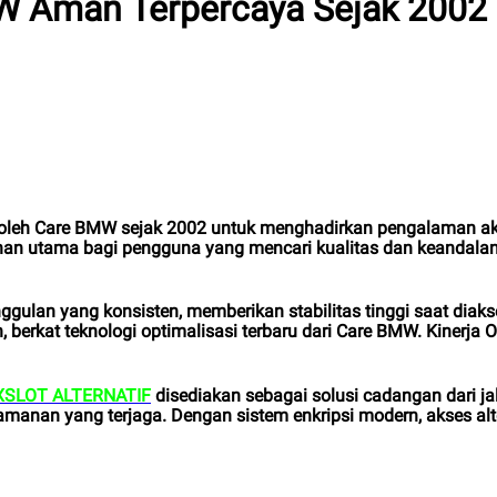
W Aman Terpercaya Sejak 2002
oleh Care BMW sejak 2002 untuk menghadirkan pengalaman aks
ihan utama bagi pengguna yang mencari kualitas dan keandala
ulan yang konsisten, memberikan stabilitas tinggi saat diakses
berkat teknologi optimalisasi terbaru dari Care BMW. Kinerja
XSLOT ALTERNATIF
disediakan sebagai solusi cadangan dari
amanan yang terjaga. Dengan sistem enkripsi modern, akses al