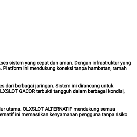
es sistem yang cepat dan aman. Dengan infrastruktur yang
n. Platform ini mendukung koneksi tanpa hambatan, ramah
 dari berbagai jaringan. Sistem ini dirancang untuk
 OLXSLOT GACOR terbukti tangguh dalam berbagai kondisi,
 jalur utama. OLXSLOT ALTERNATIF mendukung semua
ternatif ini memastikan kenyamanan pengguna tanpa risiko