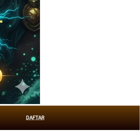
DAFTAR