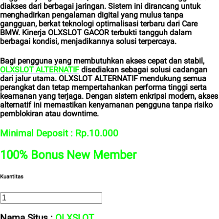
diakses dari berbagai jaringan. Sistem ini dirancang untuk
menghadirkan pengalaman digital yang mulus tanpa
gangguan, berkat teknologi optimalisasi terbaru dari Care
BMW. Kinerja OLXSLOT GACOR terbukti tangguh dalam
berbagai kondisi, menjadikannya solusi terpercaya.
Bagi pengguna yang membutuhkan akses cepat dan stabil,
OLXSLOT ALTERNATIF
disediakan sebagai solusi cadangan
dari jalur utama. OLXSLOT ALTERNATIF mendukung semua
perangkat dan tetap mempertahankan performa tinggi serta
keamanan yang terjaga. Dengan sistem enkripsi modern, akses
alternatif ini memastikan kenyamanan pengguna tanpa risiko
pemblokiran atau downtime.
Minimal Deposit : Rp.10.000
100% Bonus New Member
Kuantitas
Nama Situs :
OLXSLOT