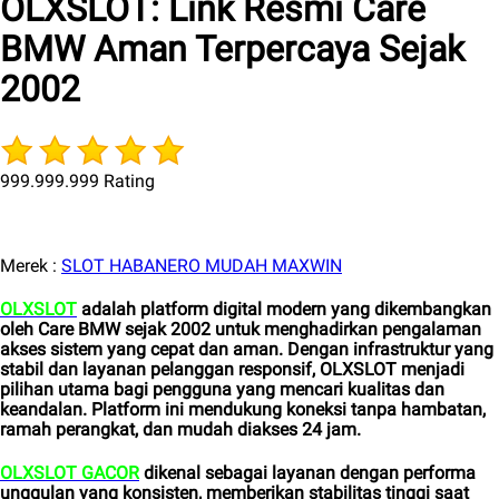
OLXSLOT: Link Resmi Care
BMW Aman Terpercaya Sejak
2002
999.999.999 Rating
Merek :
SLOT HABANERO MUDAH MAXWIN
OLXSLOT
adalah platform digital modern yang dikembangkan
oleh Care BMW sejak 2002 untuk menghadirkan pengalaman
akses sistem yang cepat dan aman. Dengan infrastruktur yang
stabil dan layanan pelanggan responsif, OLXSLOT menjadi
pilihan utama bagi pengguna yang mencari kualitas dan
keandalan. Platform ini mendukung koneksi tanpa hambatan,
ramah perangkat, dan mudah diakses 24 jam.
OLXSLOT GACOR
dikenal sebagai layanan dengan performa
unggulan yang konsisten, memberikan stabilitas tinggi saat