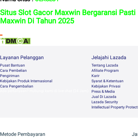
Situs Slot Gacor Maxwin Bergaransi Pasti
Maxwin Di Tahun 2025
Layanan Pelanggan
Jelajahi Lazada
Pusat Bantuan
Tentang Lazada
Cara Pembelian
Afiliate Program
Pengiriman
Karir
Kebijakan Produk Internasional
Syarat & Ketentuan
Cara Pengembalian
Kebijakan Privasi
Ada pertanyaan? Hubungi kami di live chat (24 Jam)
Press & Media
Jual Di Lazada
Lazada Security
Intellectual Property Protec
Metode Pembayaran
Ja