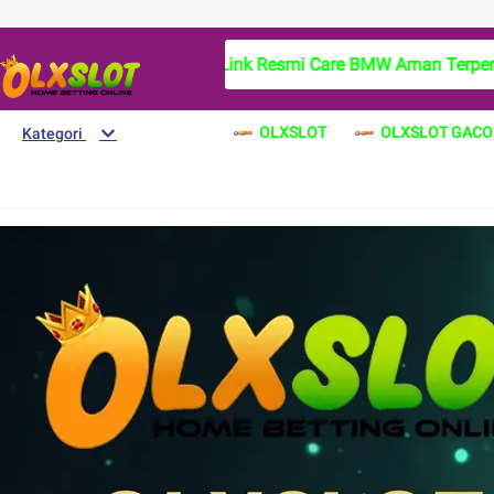
OLXSLOT: Link Resmi Care BMW Aman Terpercay
OLXSLOT
OLXSLOT GACO
Kategori