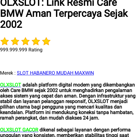
OLXSLOT: Link Resmi Care
BMW Aman Terpercaya Sejak
2002
999.999.999 Rating
Merek :
SLOT HABANERO MUDAH MAXWIN
OLXSLOT
adalah platform digital modern yang dikembangkan
oleh Care BMW sejak 2002 untuk menghadirkan pengalaman
akses sistem yang cepat dan aman. Dengan infrastruktur yang
stabil dan layanan pelanggan responsif, OLXSLOT menjadi
pilihan utama bagi pengguna yang mencari kualitas dan
keandalan. Platform ini mendukung koneksi tanpa hambatan,
ramah perangkat, dan mudah diakses 24 jam.
OLXSLOT GACOR
dikenal sebagai layanan dengan performa
unggulan yang konsisten, memberikan stabilitas tinggi saat