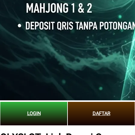
LOGIN
DAFTAR