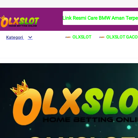
OLXSLOT: Link Resmi Care BMW Aman Terperca
OLXSLOT
OLXSLOT GACO
Kategori