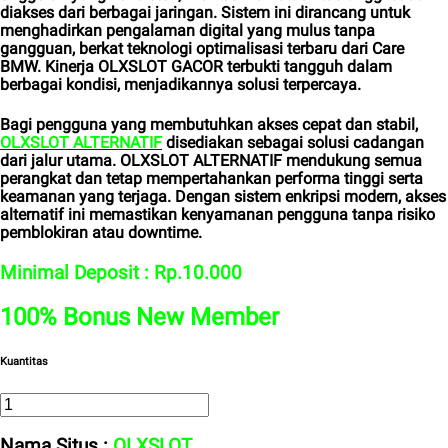
diakses dari berbagai jaringan. Sistem ini dirancang untuk
menghadirkan pengalaman digital yang mulus tanpa
gangguan, berkat teknologi optimalisasi terbaru dari Care
BMW. Kinerja OLXSLOT GACOR terbukti tangguh dalam
berbagai kondisi, menjadikannya solusi terpercaya.
Bagi pengguna yang membutuhkan akses cepat dan stabil,
OLXSLOT ALTERNATIF
disediakan sebagai solusi cadangan
dari jalur utama. OLXSLOT ALTERNATIF mendukung semua
perangkat dan tetap mempertahankan performa tinggi serta
keamanan yang terjaga. Dengan sistem enkripsi modern, akses
alternatif ini memastikan kenyamanan pengguna tanpa risiko
pemblokiran atau downtime.
Minimal Deposit : Rp.10.000
100% Bonus New Member
Kuantitas
Nama Situs :
OLXSLOT