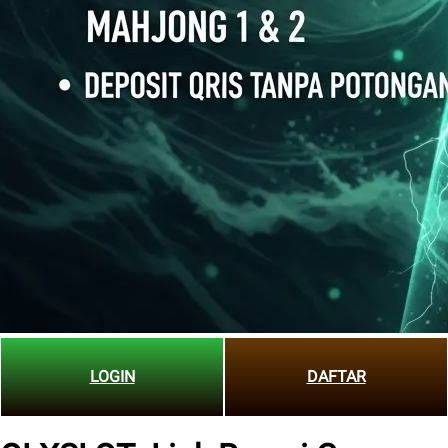
LOGIN
DAFTAR