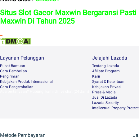
Situs Slot Gacor Maxwin Bergaransi Pasti
Maxwin Di Tahun 2025
Layanan Pelanggan
Jelajahi Lazada
Pusat Bantuan
Tentang Lazada
Cara Pembelian
Afiliate Program
Pengiriman
Karir
Kebijakan Produk Internasional
Syarat & Ketentuan
Cara Pengembalian
Kebijakan Privasi
Ada pertanyaan? Hubungi kami di live chat (24 Jam)
Press & Media
Jual Di Lazada
Lazada Security
Intellectual Property Protec
Metode Pembayaran
Ja