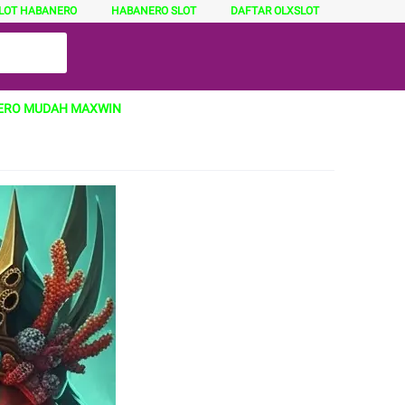
LOT HABANERO
HABANERO SLOT
DAFTAR OLXSLOT
ERO MUDAH MAXWIN