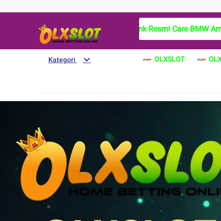
OLXSLOT: Link Resmi Care BMW Aman Terpe
OLXSLOT
OL
Kategori