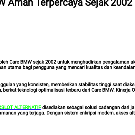
W Aman Terpercaya Sejak 2002
oleh Care BMW sejak 2002 untuk menghadirkan pengalaman aks
ihan utama bagi pengguna yang mencari kualitas dan keandala
ulan yang konsisten, memberikan stabilitas tinggi saat diakses
berkat teknologi optimalisasi terbaru dari Care BMW. Kinerja
XSLOT ALTERNATIF
disediakan sebagai solusi cadangan dari
amanan yang terjaga. Dengan sistem enkripsi modern, akses al