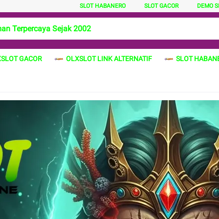
SLOT HABANERO
SLOT GACOR
DEMO S
rcaya Sejak 2002
XSLOT GACOR
OLXSLOT LINK ALTERNATIF
SLOT HABAN