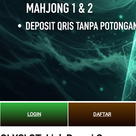
LOGIN
DAFTAR