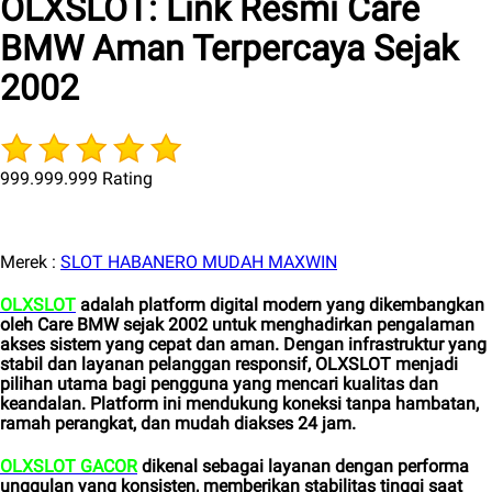
OLXSLOT: Link Resmi Care
BMW Aman Terpercaya Sejak
2002
999.999.999 Rating
Merek :
SLOT HABANERO MUDAH MAXWIN
OLXSLOT
adalah platform digital modern yang dikembangkan
oleh Care BMW sejak 2002 untuk menghadirkan pengalaman
akses sistem yang cepat dan aman. Dengan infrastruktur yang
stabil dan layanan pelanggan responsif, OLXSLOT menjadi
pilihan utama bagi pengguna yang mencari kualitas dan
keandalan. Platform ini mendukung koneksi tanpa hambatan,
ramah perangkat, dan mudah diakses 24 jam.
OLXSLOT GACOR
dikenal sebagai layanan dengan performa
unggulan yang konsisten, memberikan stabilitas tinggi saat