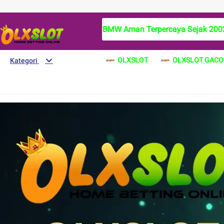
LXSLOT: Link Resmi Care BMW Aman Terpercaya Sejak 2002
OLXSLOT
OLXSLOT GACO
Kategori