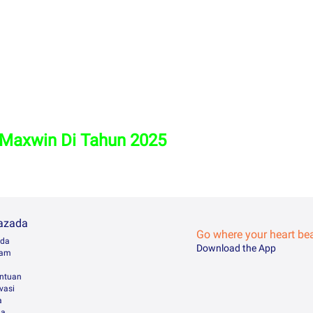
i Maxwin Di Tahun 2025
Lazada
Go where your heart be
ada
Download the App
ram
entuan
vasi
a
da