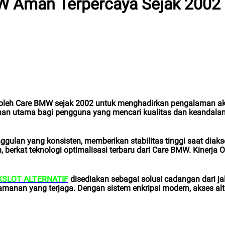
W Aman Terpercaya Sejak 2002
oleh Care BMW sejak 2002 untuk menghadirkan pengalaman aks
ihan utama bagi pengguna yang mencari kualitas dan keandala
ulan yang konsisten, memberikan stabilitas tinggi saat diakses
berkat teknologi optimalisasi terbaru dari Care BMW. Kinerja
XSLOT ALTERNATIF
disediakan sebagai solusi cadangan dari
amanan yang terjaga. Dengan sistem enkripsi modern, akses al