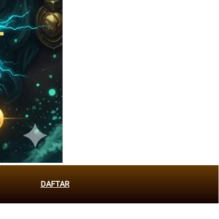
DAFTAR