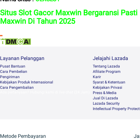
Situs Slot Gacor Maxwin Bergaransi Pasti
Maxwin Di Tahun 2025
Layanan Pelanggan
Jelajahi Lazada
Pusat Bantuan
Tentang Lazada
Cara Pembelian
Afiliate Program
Pengiriman
Karir
Kebijakan Produk Internasional
Syarat & Ketentuan
Cara Pengembalian
Kebijakan Privasi
Ada pertanyaan? Hubungi kami di live chat (24 Jam)
Press & Media
Jual Di Lazada
Lazada Security
Intellectual Property Protec
Metode Pembayaran
Ja