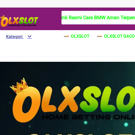
OLXSLOT: Link Resmi Care BMW Aman Terpercaya
OLXSLOT
OLXSLOT GACO
Kategori