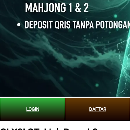
LOGIN
DAFTAR