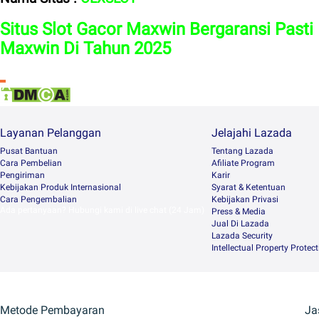
Situs Slot Gacor Maxwin Bergaransi Pasti
Maxwin Di Tahun 2025
Layanan Pelanggan
Jelajahi Lazada
Pusat Bantuan
Tentang Lazada
Cara Pembelian
Afiliate Program
Pengiriman
Karir
Kebijakan Produk Internasional
Syarat & Ketentuan
Cara Pengembalian
Kebijakan Privasi
Ada pertanyaan? Hubungi kami di live chat (24 Jam)
Press & Media
Jual Di Lazada
Lazada Security
Intellectual Property Protec
Metode Pembayaran
Ja