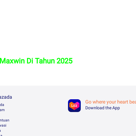
i Maxwin Di Tahun 2025
Lazada
Go where your heart be
ada
Download the App
ram
entuan
vasi
a
da