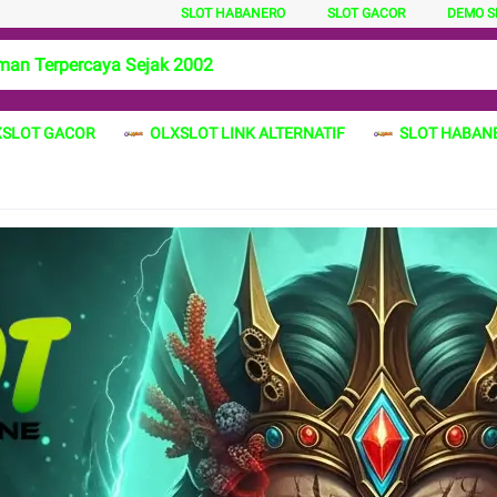
SLOT HABANERO
SLOT GACOR
DEMO S
rcaya Sejak 2002
XSLOT GACOR
OLXSLOT LINK ALTERNATIF
SLOT HABAN