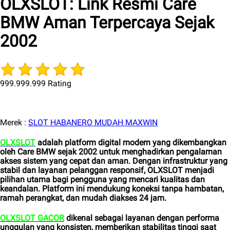
OLXSLOT: Link Resmi Care
BMW Aman Terpercaya Sejak
2002
999.999.999 Rating
Merek :
SLOT HABANERO MUDAH MAXWIN
OLXSLOT
adalah platform digital modern yang dikembangkan
oleh Care BMW sejak 2002 untuk menghadirkan pengalaman
akses sistem yang cepat dan aman. Dengan infrastruktur yang
stabil dan layanan pelanggan responsif, OLXSLOT menjadi
pilihan utama bagi pengguna yang mencari kualitas dan
keandalan. Platform ini mendukung koneksi tanpa hambatan,
ramah perangkat, dan mudah diakses 24 jam.
OLXSLOT GACOR
dikenal sebagai layanan dengan performa
unggulan yang konsisten, memberikan stabilitas tinggi saat