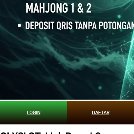
LOGIN
DAFTAR