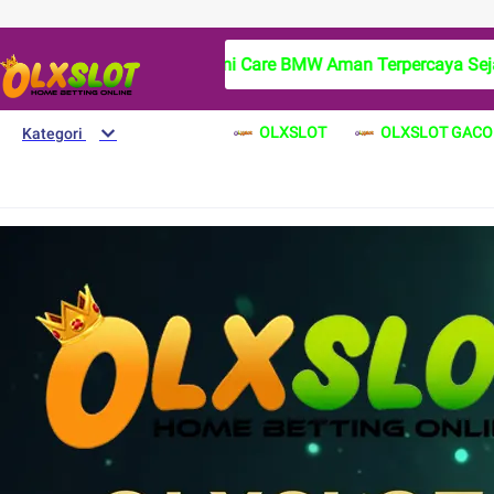
OLXSLOT: Link Resmi Care BMW Aman Terpercaya Sejak 
OLXSLOT
OLXSLOT GACO
Kategori