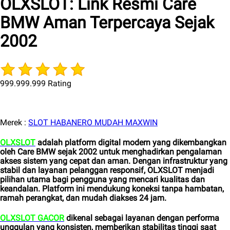
OLXSLOT: Link Resmi Care
BMW Aman Terpercaya Sejak
2002
999.999.999 Rating
Merek :
SLOT HABANERO MUDAH MAXWIN
OLXSLOT
adalah platform digital modern yang dikembangkan
oleh Care BMW sejak 2002 untuk menghadirkan pengalaman
akses sistem yang cepat dan aman. Dengan infrastruktur yang
stabil dan layanan pelanggan responsif, OLXSLOT menjadi
pilihan utama bagi pengguna yang mencari kualitas dan
keandalan. Platform ini mendukung koneksi tanpa hambatan,
ramah perangkat, dan mudah diakses 24 jam.
OLXSLOT GACOR
dikenal sebagai layanan dengan performa
unggulan yang konsisten, memberikan stabilitas tinggi saat