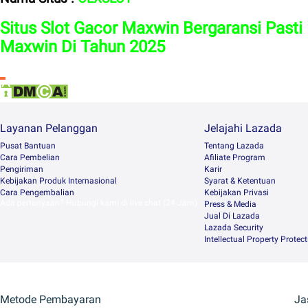
Situs Slot Gacor Maxwin Bergaransi Pasti
Maxwin Di Tahun 2025
Layanan Pelanggan
Jelajahi Lazada
Pusat Bantuan
Tentang Lazada
Cara Pembelian
Afiliate Program
Pengiriman
Karir
Kebijakan Produk Internasional
Syarat & Ketentuan
Cara Pengembalian
Kebijakan Privasi
Ada pertanyaan? Hubungi kami di live chat (24 Jam)
Press & Media
Jual Di Lazada
Lazada Security
Intellectual Property Protec
Metode Pembayaran
Ja