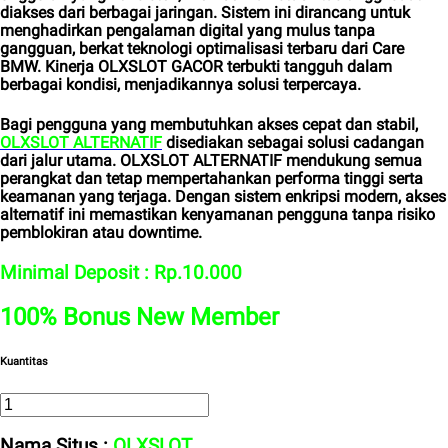
diakses dari berbagai jaringan. Sistem ini dirancang untuk
menghadirkan pengalaman digital yang mulus tanpa
gangguan, berkat teknologi optimalisasi terbaru dari Care
BMW. Kinerja OLXSLOT GACOR terbukti tangguh dalam
berbagai kondisi, menjadikannya solusi terpercaya.
Bagi pengguna yang membutuhkan akses cepat dan stabil,
OLXSLOT ALTERNATIF
disediakan sebagai solusi cadangan
dari jalur utama. OLXSLOT ALTERNATIF mendukung semua
perangkat dan tetap mempertahankan performa tinggi serta
keamanan yang terjaga. Dengan sistem enkripsi modern, akses
alternatif ini memastikan kenyamanan pengguna tanpa risiko
pemblokiran atau downtime.
Minimal Deposit : Rp.10.000
100% Bonus New Member
Kuantitas
Nama Situs :
OLXSLOT