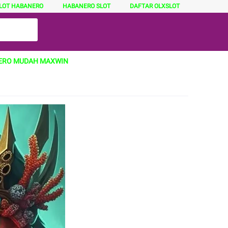
LOT HABANERO
HABANERO SLOT
DAFTAR OLXSLOT
ERO MUDAH MAXWIN