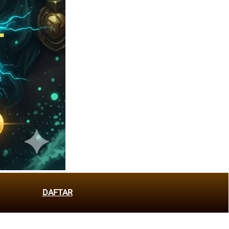
DAFTAR