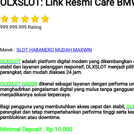
OLXSLOT: Link Resmi Care BM
999.999.999 Rating
Merek :
SLOT HABANERO MUDAH MAXWIN
OLXSLOT
adalah platform digital modern yang dikembangkan 
stabil dan layanan pelanggan responsif, OLXSLOT menjadi pil
perangkat, dan mudah diakses 24 jam.
OLXSLOT GACOR
dikenal sebagai layanan dengan performa ungg
menghadirkan pengalaman digital yang mulus tanpa gangguan, 
menjadikannya solusi terpercaya.
Bagi pengguna yang membutuhkan akses cepat dan stabil,
OL
perangkat dan tetap mempertahankan performa tinggi serta ke
pemblokiran atau downtime.
Minimal Deposit : Rp.10.000