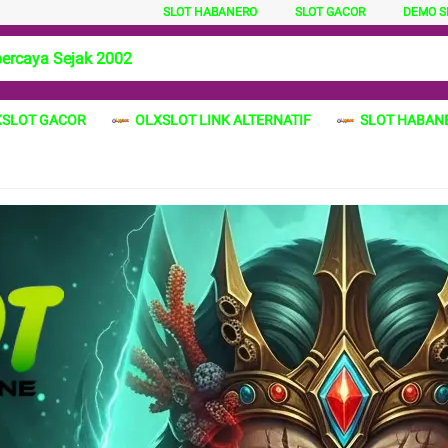
SLOT HABANERO
SLOT GACOR
DEMO S
ejak 2002
XSLOT GACOR
OLXSLOT LINK ALTERNATIF
SLOT HABAN