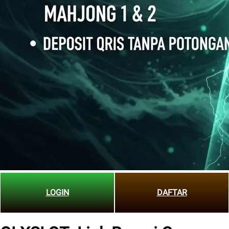
LOGIN
DAFTAR