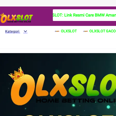
OLXSLOT: Link Resmi Care BMW Aman Ter
OLXSLOT
OLXSLOT GACO
Kategori