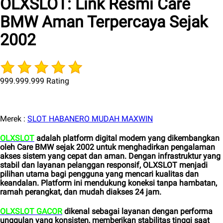
OLXSLOT: Link Resmi Care
BMW Aman Terpercaya Sejak
2002
999.999.999 Rating
Merek :
SLOT HABANERO MUDAH MAXWIN
OLXSLOT
adalah platform digital modern yang dikembangkan
oleh Care BMW sejak 2002 untuk menghadirkan pengalaman
akses sistem yang cepat dan aman. Dengan infrastruktur yang
stabil dan layanan pelanggan responsif, OLXSLOT menjadi
pilihan utama bagi pengguna yang mencari kualitas dan
keandalan. Platform ini mendukung koneksi tanpa hambatan,
ramah perangkat, dan mudah diakses 24 jam.
OLXSLOT GACOR
dikenal sebagai layanan dengan performa
unggulan yang konsisten, memberikan stabilitas tinggi saat